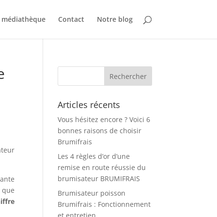
 médiathèque
Contact
Notre blog
e
Articles récents
Vous hésitez encore ? Voici 6
bonnes raisons de choisir
Brumifrais
ateur
Les 4 règles d’or d’une
remise en route réussie du
brumisateur BRUMIFRAIS
sante
s que
Brumisateur poisson
ffre
Brumifrais : Fonctionnement
et entretien