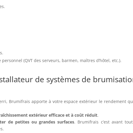
es.
s.
re personnel (QVT des serveurs, barmen, maîtres d’hôtel, etc.).
installateur de systèmes de brumisati
erri, Brumifrais apporte à votre espace extérieur le rendement qu’
raîchissement extérieur efficace et à coût réduit
.
iter de petites ou grandes surfaces
. Brumifrais c’est avant tou
s.