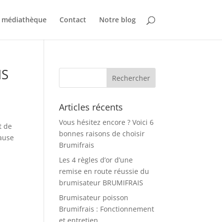
 médiathèque
Contact
Notre blog
IS
Articles récents
Vous hésitez encore ? Voici 6
t de
bonnes raisons de choisir
cause
Brumifrais
Les 4 règles d’or d’une
remise en route réussie du
brumisateur BRUMIFRAIS
Brumisateur poisson
Brumifrais : Fonctionnement
et entretien