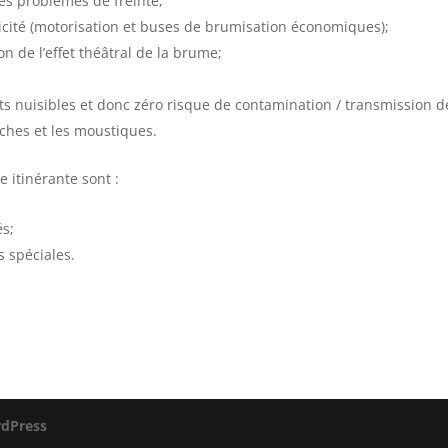
es problèmes de freinte;
tricité (motorisation et buses de brumisation économiques);
on de l’effet théâtral de la brume;
ts nuisibles et donc zéro risque de contamination / transmission d
hes et les moustiques.
 itinérante sont :
s;
s spéciales.
dPress