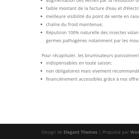
augmentation des ventes par la résolution d
faible montant de la facture d’eau et d’élec
meilleure visibilité du point de vente en rais
chaîne du froid maintenue;
Répulsion 100% naturelle des insectes volan
germes pathogènes notamment par les mouc
Pour récapituler, les brumisateurs poissonnerie
indispensables en toute saison;
non obligatoires mais vivement recommandé
financièrement accessibles grâce à nos offre
Design de
Elegant Themes
| Propulsé par
Wor