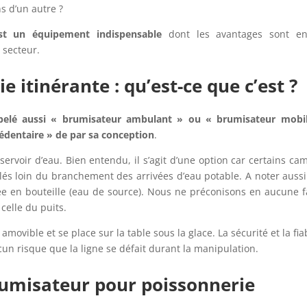
s d’un autre ?
est un équipement indispensable
dont les avantages sont en
 secteur.
 itinérante : qu’est-ce que c’est ?
pelé aussi « brumisateur ambulant » ou « brumisateur mobil
édentaire » de par sa conception
.
servoir d’eau. Bien entendu, il s’agit d’une option car certains ca
és loin du branchement des arrivées d’eau potable. A noter auss
tée en bouteille (eau de source). Nous ne préconisons en aucune 
 celle du puits.
movible et se place sur la table sous la glace. La sécurité et la fiab
aucun risque que la ligne se défait durant la manipulation.
rumisateur pour poissonnerie