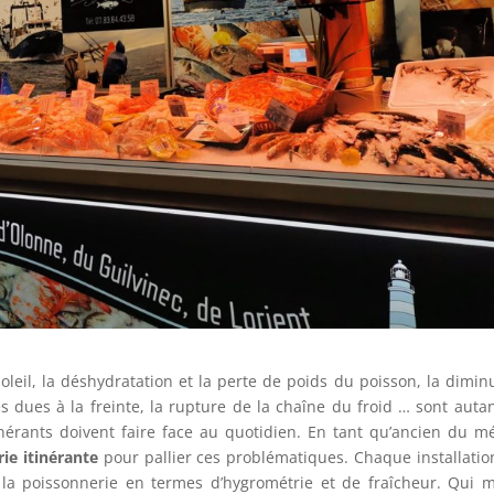
oleil, la déshydratation et la perte de poids du poisson, la dimin
es dues à la freinte, la rupture de la chaîne du froid … sont auta
nérants doivent faire face au quotidien. En tant qu’ancien du mé
ie itinérante
pour pallier ces problématiques. Chaque installatio
la poissonnerie en termes d’hygrométrie et de fraîcheur. Qui 