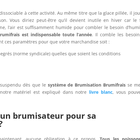
dissociable à cette activité. Au même titre que la glace pillée, il jo
on. Vous diriez peut-être qu’il devient inutile en hiver car le 
ne, l’air est suffisamment humide pour combler le besoin d’humi
umifrais est indispensable toute l’année
. Il comble les besoi
ent ces paramètres pour que votre marchandise soit :
egrés (norme syndicale) quelles que soient les conditions
t suspendu dès que le
système de Brumisation Brumifrais
se me
notre matériel est expliqué dans notre
livre blanc
, vous pouv
ir un brumisateur pour sa
?
 maintenant, aucune obligation à ce propos
. Tous les poisson